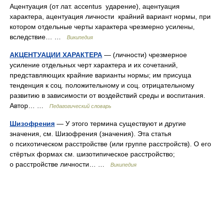
Ацентуация (от лат. accentus ударение), ацентуация
характера, ацентуация личности крайний вариант нормы, при
котором отдельные черты характера чрезмерно усилены,
вследствие… …
Википедия
АКЦЕНТУАЦИИ ХАРАКТЕРА
— (личности) чрезмерное
усиление отдельных черт характера и их сочетаний,
представляющих крайние варианты нормы; им присуща
тенденция к соц. положительному и соц. отрицательному
развитию в зависимости от воздействий среды и воспитания.
Автор… …
Педагогический словарь
Шизофрения
— У этого термина существуют и другие
значения, см. Шизофрения (значения). Эта статья
о психотическом расстройстве (или группе расстройств). О его
стёртых формах см. шизотипическое расстройство;
о расстройстве личности… …
Википедия