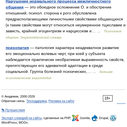
Нарушение нормального процесса межличностного
общения
— это обоюдное осложнение О. и обострение
отношений, психол. сторона к рого обусловлена
предрасполагающими личностными свойствами общающихся
(к таким свойствам могут относиться неумеренное тщеславие и
зависть, крайний эгоцентризм и нарциссизм и… …
Психология
общения. Энциклопедический словарь
психопатия
— патология характера неадекватное развитие
его эмоционально волевых черт, при коей у субъекта
наблюдается практически необратимая выраженность свойств,
препятствующих его адекватной адаптации в среде
социальной. Группа болезней психических,… …
Большая
психологическая энциклопедия
© Академик, 2000-2026
18+
Обратная связь:
Техподдержка
,
Реклама на сайте
👣 Путешествия
Экспорт словарей на сайты
, сделанные на PHP,
Joomla,
Drupal,
WordPress, MODx.